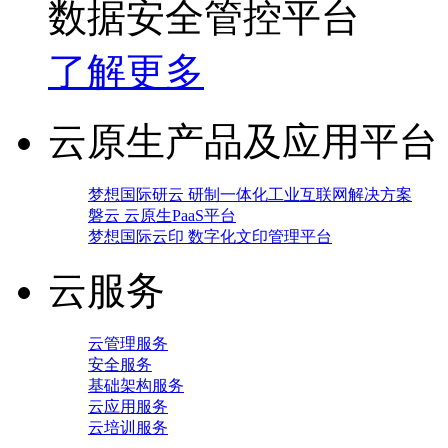
数据安全管控平台
了解更多
云原生产品及应用平台
梦想国际研云 研制一体化工业互联网解决方案
磐云 云原生PaaS平台
梦想国际云印 数字化文印管理平台
云服务
云管理服务
安全服务
基础架构服务
云应用服务
云培训服务