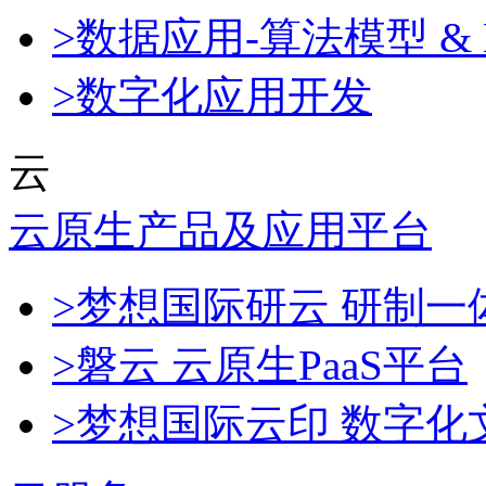
>数据应用-算法模型 & 
>数字化应用开发
云
云原生产品及应用平台
>梦想国际研云 研制
>磐云 云原生PaaS平台
>梦想国际云印 数字化