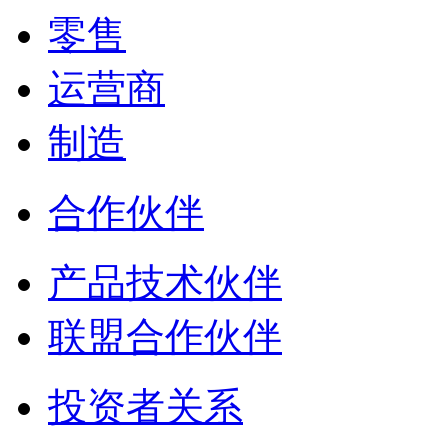
零售
运营商
制造
合作伙伴
产品技术伙伴
联盟合作伙伴
投资者关系