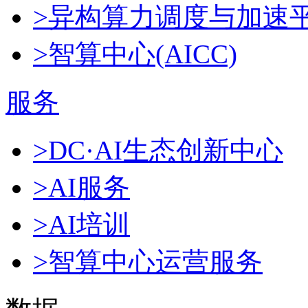
>异构算力调度与加速
>智算中心(AICC)
服务
>DC·AI生态创新中心
>AI服务
>AI培训
>智算中心运营服务