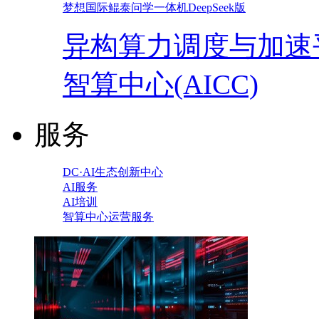
梦想国际鲲泰问学一体机DeepSeek版
异构算力调度与加速
智算中心(AICC)
服务
DC·AI生态创新中心
AI服务
AI培训
智算中心运营服务