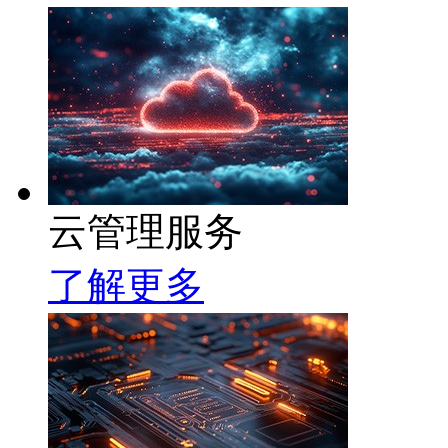
云管理服务
了解更多