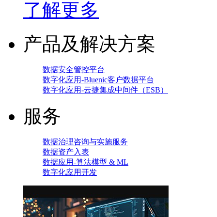
了解更多
产品及解决方案
数据安全管控平台
数字化应用-Bluenic客户数据平台
数字化应用-云捷集成中间件（ESB）
服务
数据治理咨询与实施服务
数据资产入表
数据应用-算法模型 & ML
数字化应用开发